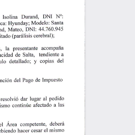
DNI
Isolina
Durand,
N°:
ca:
Santa
Hyunday;
Modelo:
Mateo,
44.760.945
DNI:
nd,
itado
(paralisis
cerebral),
,
la
presentante
acompana
acidad
de
a
tendiente
Salla,
copias
del
ulo
detallado;
y
del
Impuesto
ncion
de
Pago
resolvio
lugar
pedido
dar
al
las
continue
a
afectado
ismo
el
debera
Area
competente,
mismo
el
ebiendo
hacer
cesar