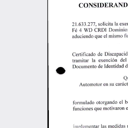
CONSIDERAN
21.633.277,
solicita
exe
la
Fe
4
CRD1
WD
Dominio
aduciendo
que
mismo
f
el
Discapacid
Certificado
de
exencion
tramitar
del
la
Identidad
Documento
d
de
Q
Automotor
en
carac
su
formulado
otorgando
b
el
funciones
que
motivaron
e
las
medidas
implementar