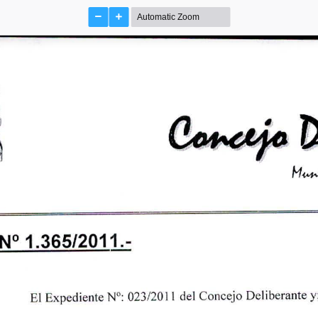
1.365/2011.-
N°
Expediente
del
Deliberante
Concejo
El
023/2011
 y
N°: