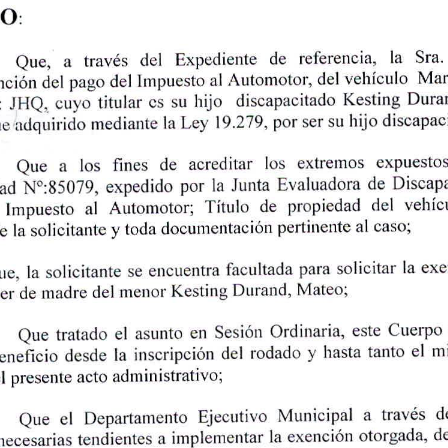
DO
referencia,
Sra.
la
Que,
del
a
Expediente
de
traves
Automotor,
Mar
pago
del
Impuesto
ncion
vehiculo
del
al
del
hijo
su
Kesting
cuyo
discapacitado
J
:
HQ.
titular
cs
Dura
19.279,
hijo
adquirido
discapac
mediante
ue
su
Ley
la
por
ser
expuestos
a
de
extremos
fines
acreditar
los
los
Que
expedido
la
Evaluadora
Discap
Junta
por
ad
de
N°:85079,
Titulo
propiedad
vehic
Automotor;
Impuesto
al
de
del
toda
solicitante
caso;
y
pertinente
e
la
documentation
al
para
ue.
la
solicitante
la
se
encuentra
facultada
exe
solicitar
de
ter
Mateo;
nienor
Kesting
Durand,
madre
del
asunto
en
tratado
inaria,
este
Cuerpo
Que
Sesion
el
Ord
asunto
tratado
Que
el
desde
hasta
rodado
eneficio
inscription
del
y
m
tanto
la
el
presente
administrative;
l
acto
d
Departamento
el
Municipal
a
Ejecutivo
Que
traves
implementar
exencion
a
otorgada,
necesarias
tendientes
d
la