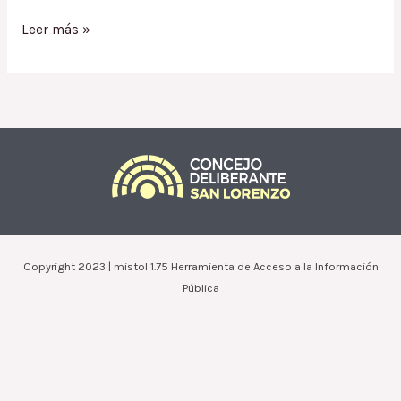
Ordenanza
Leer más »
1768.16
/
Insistencia
en
aprobación
de
Ordenanza
1754.16
por
Subdivisión
terreno
Copyright 2023 | mistol 1.75 Herramienta de Acceso a la Información
de
Pública
José
Ignacio
Pérez
Saicha