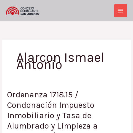
Ir
al
Main
contenido
Men
Alarcon Ismael
Antonio
Ordenanza 1718.15 /
Condonación Impuesto
Inmobiliario y Tasa de
Alumbrado y Limpieza a