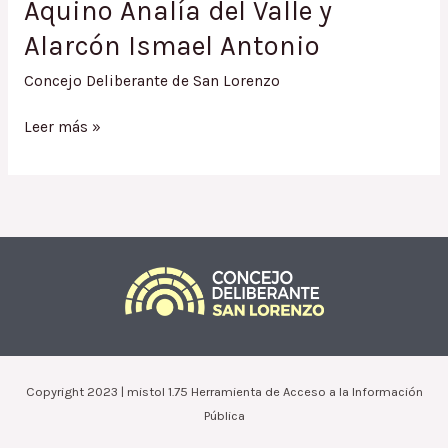
Aquino Analía del Valle y
Alarcón Ismael Antonio
Concejo Deliberante de San Lorenzo
Ordenanza
Leer más »
1718.15
/
Condonación
Impuesto
Inmobiliario
y
Tasa
de
Alumbrado
y
Limpieza
Copyright 2023 | mistol 1.75 Herramienta de Acceso a la Información
a
Pública
Aquino