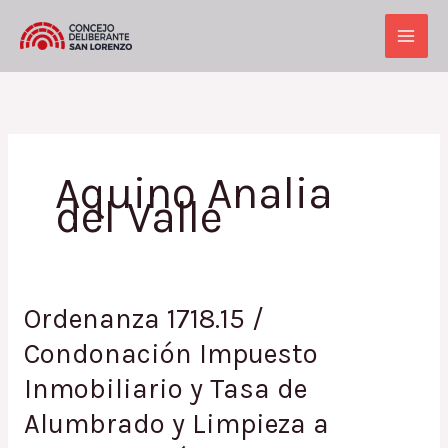
Ir
al
Main
contenido
Men
Aquino Analia
del Valle
Ordenanza 1718.15 /
Condonación Impuesto
Inmobiliario y Tasa de
Alumbrado y Limpieza a