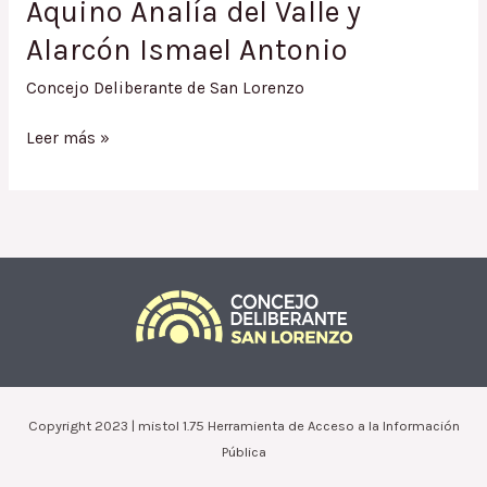
Aquino Analía del Valle y
Alarcón Ismael Antonio
Concejo Deliberante de San Lorenzo
Ordenanza
Leer más »
1718.15
/
Condonación
Impuesto
Inmobiliario
y
Tasa
de
Alumbrado
y
Limpieza
Copyright 2023 | mistol 1.75 Herramienta de Acceso a la Información
a
Pública
Aquino