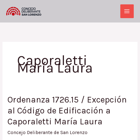
Ir
al
Main
contenido
Men
Caporaletti
María Laura
Ordenanza 1726.15 / Excepción
al Código de Edificación a
Caporaletti María Laura
Concejo Deliberante de San Lorenzo