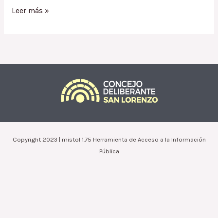
Ordenanza
Leer más »
1726.15
/
Excepción
al
Código
de
Edificación
a
Caporaletti
María
Laura
Copyright 2023 | mistol 1.75 Herramienta de Acceso a la Información
Pública