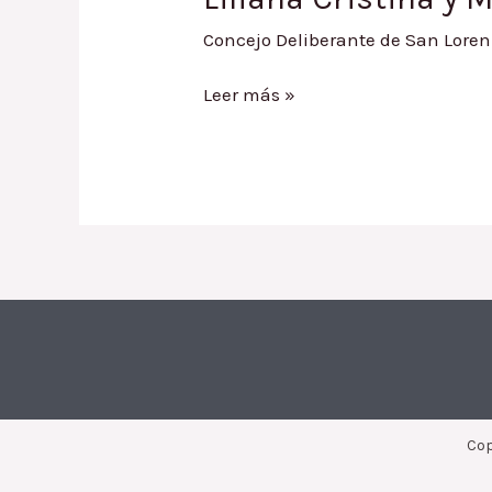
Concejo Deliberante de San Loren
Ordenanza
Leer más »
1614.14
/
Excepción
al
Código
de
Edificación
Soardo
Alarcón
Liliana
Cristina
Cop
y
Mendoza