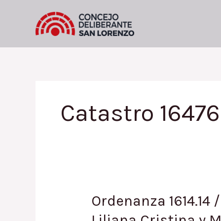
Ir
al
contenido
Catastro 1647
Ordenanza 1614.14 
Liliana Cristina y