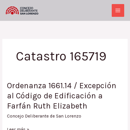
Ir
al
Main
contenido
Men
Catastro 165719
Ordenanza 1661.14 / Excepción
al Código de Edificación a
Farfán Ruth Elizabeth
Concejo Deliberante de San Lorenzo
Ordenanza
Leer más »