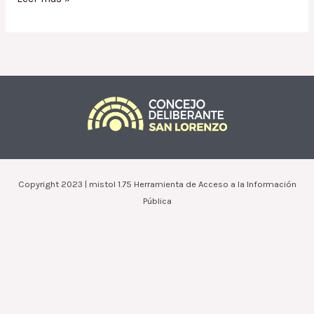
1661.14
/
Excepción
al
Código
de
Edificación
a
Farfán
Ruth
Elizabeth
Copyright 2023 | mistol 1.75 Herramienta de Acceso a la Información
Pública