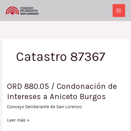
Ir
al
Main
contenido
Men
Catastro 87367
ORD 880.05 / Condonación de
Intereses a Aniceto Burgos
Concejo Deliberante de San Lorenzo
ORD
Leer más »
880.05