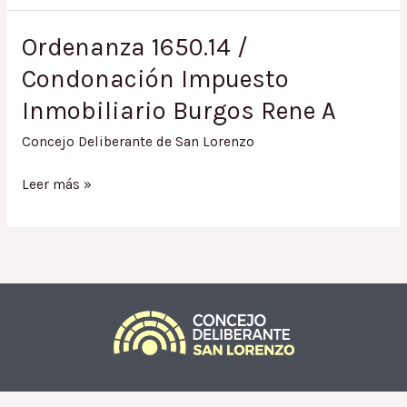
/
Condonación
Ordenanza 1650.14 /
de
Condonación Impuesto
Intereses
a
Inmobiliario Burgos Rene A
Aniceto
Burgos
Concejo Deliberante de San Lorenzo
Ordenanza
Leer más »
1650.14
/
Condonación
Impuesto
Inmobiliario
Burgos
Rene
A