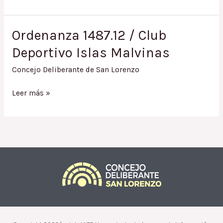
1812.17
/
Comodato
Ordenanza 1487.12 / Club
a
Deportivo Islas Malvinas
Centro
de
Concejo Deliberante de San Lorenzo
Jubilados,
Pensionados
Ordenanza
Leer más »
y
1487.12
Abuelos
/
Agrupados
Club
«San
Deportivo
Lorenzo»
Islas
VETADA
Malvinas