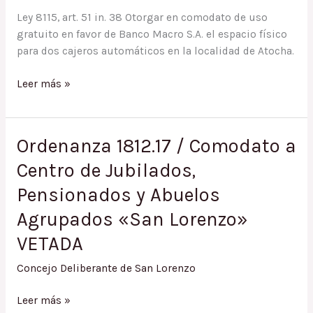
Ley 8115, art. 51 in. 38 Otorgar en comodato de uso
gratuito en favor de Banco Macro S.A. el espacio físico
para dos cajeros automáticos en la localidad de Atocha.
Ordenanza
Leer más »
N°
2.403/2.024
AD
Ordenanza 1812.17 / Comodato a
REFERENDUM
Centro de Jubilados,
02/2024
Comodato
Pensionados y Abuelos
al
Agrupados «San Lorenzo»
banco
Macro
VETADA
en
Atocha
Concejo Deliberante de San Lorenzo
para
Ordenanza
Leer más »
cajeros