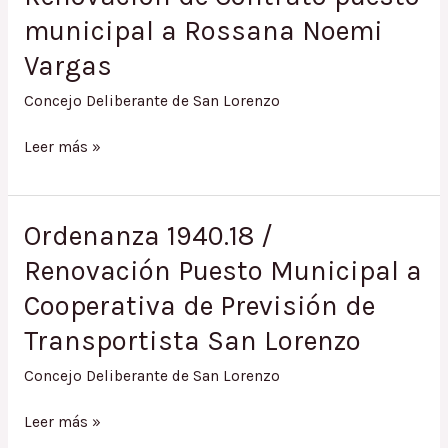
a
municipal a Rossana Noemi
María
Vargas
Gregoria
Villanueva
Concejo Deliberante de San Lorenzo
Ordenanza
Leer más »
1944.18
/
Renovación
Ordenanza 1940.18 /
de
Renovación Puesto Municipal a
Contrato
puesto
Cooperativa de Previsión de
municipal
Transportista San Lorenzo
a
Rossana
Concejo Deliberante de San Lorenzo
Noemi
Vargas
Ordenanza
Leer más »
1940.18