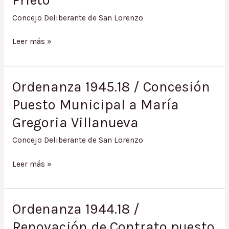
Prieto
Concejo Deliberante de San Lorenzo
ORDENANZA
Leer más »
1301.10
/
Renovación
Ordenanza 1945.18 / Concesión
de
Puesto Municipal a María
Contrato
Puesto
Gregoria Villanueva
Municipal
a
Concejo Deliberante de San Lorenzo
Román
Ordenanza
Pastor
Leer más »
1945.18
Prieto
/
Concesión
Ordenanza 1944.18 /
Puesto
Renovación de Contrato puesto
Municipal