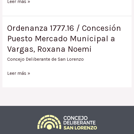
Ordenanza
Leer más »
1845.17
/
Concesión
Ordenanza 1777.16 / Concesión
Puesto
Puesto Mercado Municipal a
en
Camping
Vargas, Roxana Noemi
José
Vidal
Concejo Deliberante de San Lorenzo
a
Ordenanza
Dominga
Leer más »
1777.16
González
/
Concesión
Puesto
Mercado
Municipal
a
Vargas,