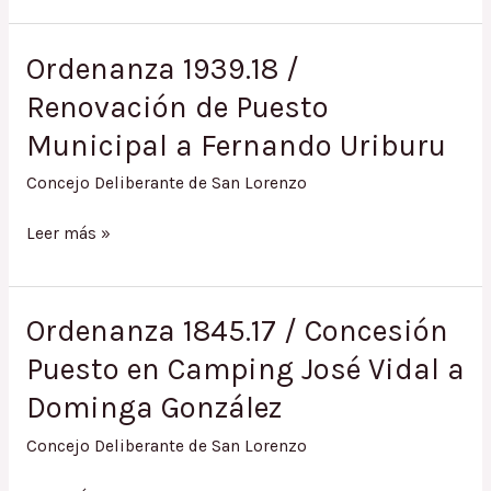
/
Renovación
Ordenanza 1939.18 /
Puesto
Renovación de Puesto
Municipal
a
Municipal a Fernando Uriburu
Cooperativa
de
Concejo Deliberante de San Lorenzo
Previsión
Ordenanza
de
Leer más »
1939.18
Transportista
/
San
Renovación
Lorenzo
Ordenanza 1845.17 / Concesión
de
Puesto en Camping José Vidal a
Puesto
Municipal
Dominga González
a
Fernando
Concejo Deliberante de San Lorenzo
Uriburu