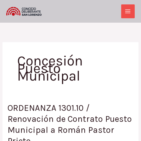
Ir
al
Main
contenido
Men
Concesión
Puesto
Municipal
ORDENANZA 1301.10 /
Renovación de Contrato Puesto
Municipal a Román Pastor