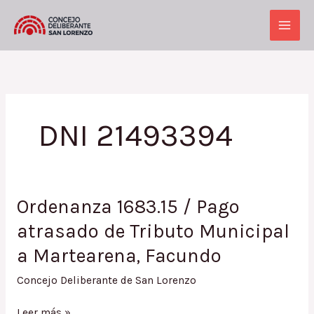
Ir
al
Main
contenido
Men
DNI 21493394
Ordenanza 1683.15 / Pago
atrasado de Tributo Municipal
a Martearena, Facundo
Concejo Deliberante de San Lorenzo
Ordenanza
Leer más »