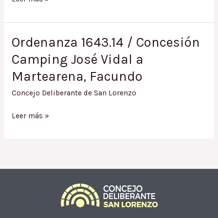
1683.15
/
Pago
Ordenanza 1643.14 / Concesión
atrasado
Camping José Vidal a
de
Tributo
Martearena, Facundo
Municipal
a
Concejo Deliberante de San Lorenzo
Martearena,
Ordenanza
Facundo
Leer más »
1643.14
/
Concesión
Camping
José
Vidal
a
Martearena,