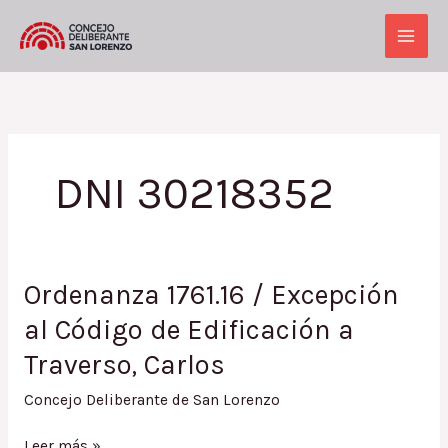
Ir
al
Main
contenido
Men
DNI 30218352
Ordenanza 1761.16 / Excepción
al Código de Edificación a
Traverso, Carlos
Concejo Deliberante de San Lorenzo
Ordenanza
Leer más »