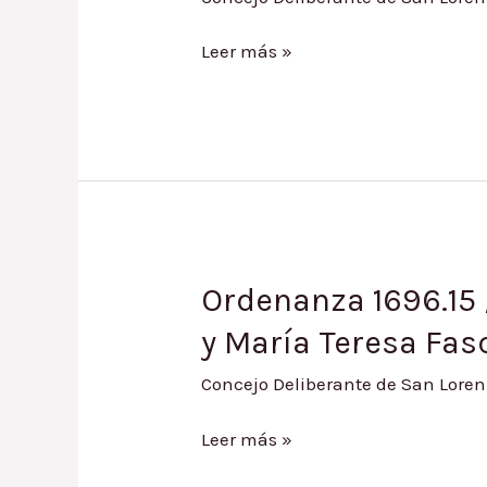
Ordenanza
Leer más »
1697.15
/
Condonación
de
Multa
por
planos
a
Ordenanza 1696.15 
Mario
y María Teresa Fas
Salim
Concejo Deliberante de San Loren
Ordenanza
Leer más »
1696.15