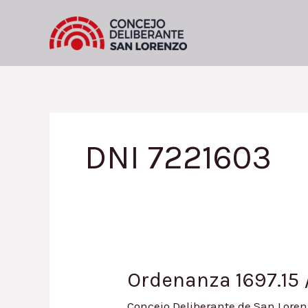
Ir
al
contenido
DNI 7221603
Ordenanza 1697.15 
Concejo Deliberante de San Loren