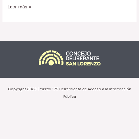
Ordenanza
Leer más »
1582.13
/
Condonación
Intereses
de
Deuda
Esposito
Elena
Susana
Copyright 2023 | mistol 1.75 Herramienta de Acceso a la Información
Pública