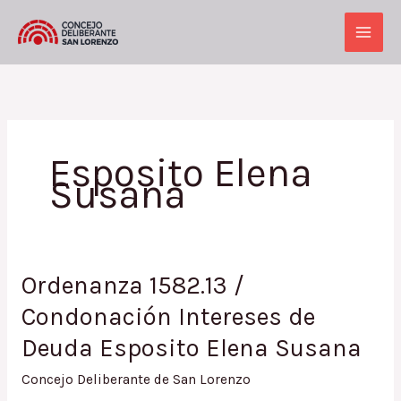
Ir
al
Main
contenido
Men
Esposito Elena
Susana
Ordenanza 1582.13 /
Condonación Intereses de
Deuda Esposito Elena Susana
Concejo Deliberante de San Lorenzo