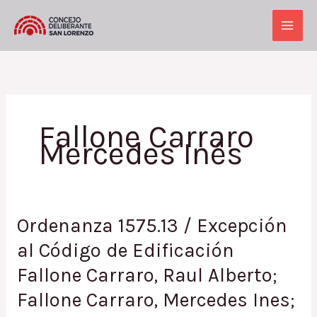
Ir
al
Main
contenido
Men
Fallone Carraro
Mercedes Inés
Ordenanza 1575.13 / Excepción
al Código de Edificación
Fallone Carraro, Raul Alberto;
Fallone Carraro, Mercedes Ines;