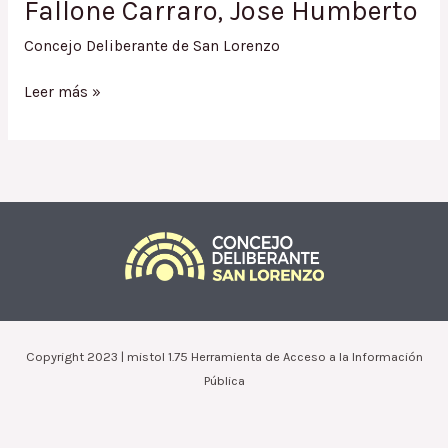
Fallone Carraro, Jose Humberto
Concejo Deliberante de San Lorenzo
Ordenanza
Leer más »
1575.13
/
Excepción
al
Código
de
Edificación
Fallone
Carraro,
Raul
Alberto;
Copyright 2023 | mistol 1.75 Herramienta de Acceso a la Información
Fallone
Pública
Carraro,
Mercedes