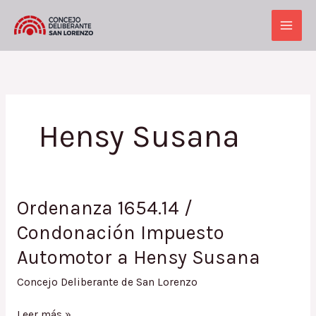
Ir
al
Main
contenido
Men
Hensy Susana
Ordenanza 1654.14 /
Condonación Impuesto
Automotor a Hensy Susana
Concejo Deliberante de San Lorenzo
Ordenanza
Leer más »