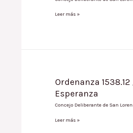
Ordenanza
Leer más »
1621.14
/
Incorporación
de
Presupuesto
del
Periodo
2014
Ordenanza 1538.12 / 
Esperanza
Concejo Deliberante de San Loren
Ordenanza
Leer más »
1538.12