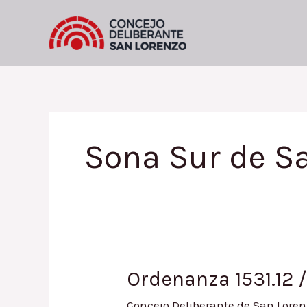
Ir
al
contenido
Sona Sur de S
Ordenanza 1531.12 
Concejo Deliberante de San Loren