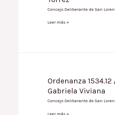
Concejo Deliberante de San Loren
Ordenanza
Leer más »
1938.18
/
Renovación
Puesto
Municipal
a
Gabriela
Viviana
Ordenanza 1534.12 
Torrez
Gabriela Viviana
Concejo Deliberante de San Loren
Ordenanza
Leer más »