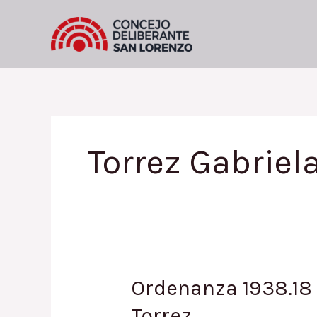
Ir
al
contenido
Torrez Gabriel
Ordenanza 1938.18 
Torrez