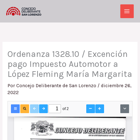
Ir
al
Main
contenido
Men
Ordenanza 1328.10 / Excención
pago Impuesto Automotor a
López Fleming María Margarita
Por
Concejo Deliberante de San Lorenzo
/
diciembre 26,
2022