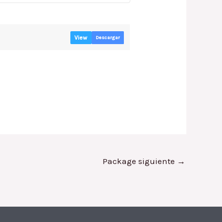
View
Descargar
Package siguiente
→