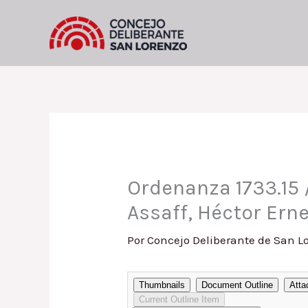
Ir
al
contenido
Ordenanza 1733.15 
Assaff, Héctor Ern
Por
Concejo Deliberante de San L