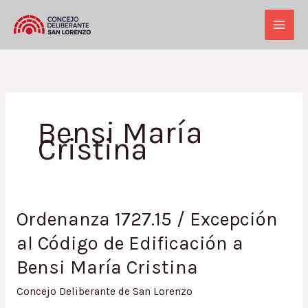
Ir
al
Main
contenido
Men
Bensi María
Cristina
Ordenanza 1727.15 / Excepción
al Código de Edificación a
Bensi María Cristina
Concejo Deliberante de San Lorenzo