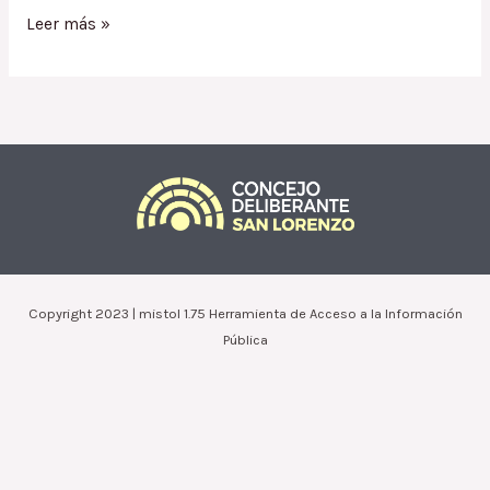
Ordenanza
Leer más »
1727.15
/
Excepción
al
Código
de
Edificación
a
Bensi
María
Cristina
Copyright 2023 | mistol 1.75 Herramienta de Acceso a la Información
Pública